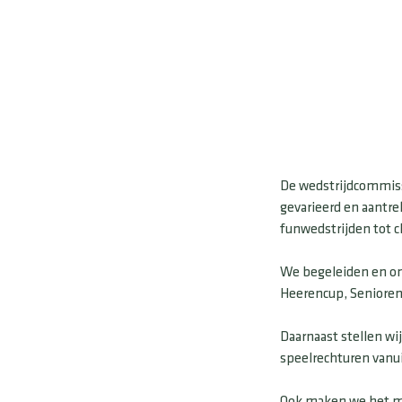
De wedstrijdcommissi
gevarieerd en aantre
funwedstrijden tot c
We begeleiden en on
Heerencup, Seniorenc
Daarnaast stellen wij
speelrechturen vanui
Ook maken we het mo