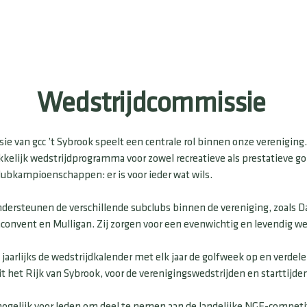
Wedstrijdcommissie
e van gcc ’t Sybrook speelt een centrale rol binnen onze vereniging
kkelijk wedstrijdprogramma voor zowel recreatieve als prestatieve go
lubkampioenschappen: er is voor ieder wat wils.
dersteunen de verschillende subclubs binnen de vereniging, zoals 
onvent en Mulligan. Zij zorgen voor een evenwichtig en levendig we
 jaarlijks de wedstrijdkalender met elk jaar de golfweek op en verdel
t het Rijk van Sybrook, voor de verenigingswedstrijden en starttijden
gelijk voor leden om deel te nemen aan de landelijke NGF-competi