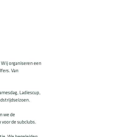
. Wij organiseren een
lfers. Van
Damesdag, Ladiescup,
dstrijdseizoen.
en we de
 voor de subclubs.
tie. We begeleiden