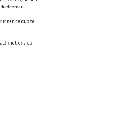
en deelnemen.
 binnen de club te
tact met ons op!