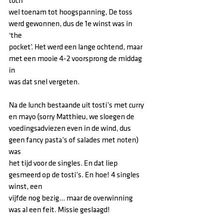
toch
wel toenam tot hoogspanning, De toss 
werd gewonnen, dus de 1e winst was in 
‘the
pocket’. Het werd een lange ochtend, maar 
met een mooie 4-2 voorsprong de middag 
in
was dat snel vergeten.
Na de lunch bestaande uit tosti’s met curry 
en mayo (sorry Matthieu, we sloegen de
voedingsadviezen even in de wind, dus 
geen fancy pasta’s of salades met noten) 
was
het tijd voor de singles. En dat liep 
gesmeerd op de tosti’s. En hoe! 4 singles 
winst, een
vijfde nog bezig… maar de overwinning 
was al een feit. Missie geslaagd!